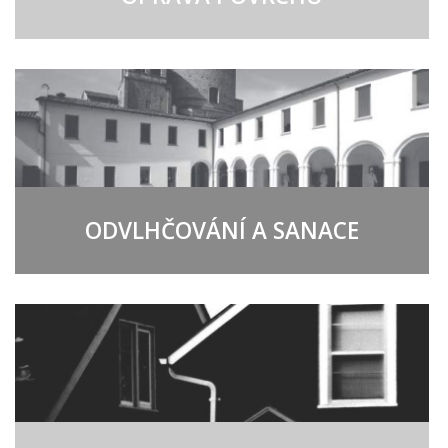
ODVLHČOVÁNÍ A SANACE