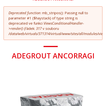
Deprecated function
: mb_stripos(): Passing null to
parameter #1 ($haystack) of type string is
deprecated ve funkci
ViewsConditionalHandler-
>render()
(řádek:
317
v souboru
/data/web/virtuals/371314/virtual/www/sites/all/modules/view
ADEGROUT ANCORRAGI